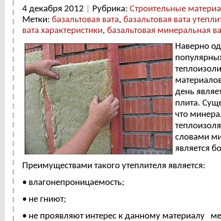
4 декабря 2012
|
Рубрика:
Строительные матери
Метки:
базальтовая вата
,
базальтовая вата утепли
вата характеристики
,
базальтовая минеральная ва
Наверно од
популярны
теплоизол
материалов
день являе
плита. Сущ
что минера
теплоизоля
словами ми
является б
Преимуществами такого утеплителя является:
• влагонепроницаемость;
• не гниют;
• не проявляют интерес к данному материалу 