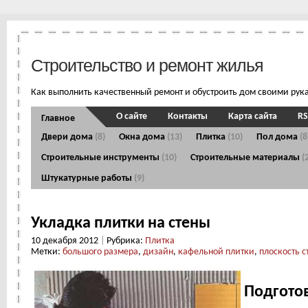
Строительство и ремонт жилья
Как выполнить качественный ремонт и обустроить дом своими рук
О сайте
Контакты
Карта сайта
RS
Главное
Двери дома
(8)
Окна дома
(13)
Плитка
(10)
Пол дома
(8
Строительные инструменты
(10)
Строительные материалы
(
Штукатурные работы
(9)
Укладка плитки на стены
10 декабря 2012
|
Рубрика:
Плитка
Метки:
большого размера
,
дизайн
,
кафельной плитки
,
плоскость с
Подготов