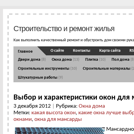
Строительство и ремонт жилья
Как выполнить качественный ремонт и обустроить дом своими рук
О сайте
Контакты
Карта сайта
RS
Главное
Двери дома
(8)
Окна дома
(13)
Плитка
(10)
Пол дома
(8
Строительные инструменты
(10)
Строительные материалы
(
Штукатурные работы
(9)
Выбор и характеристики окон для
3 декабря 2012
|
Рубрика:
Окна дома
Метки:
какая высота окон
,
какие окна лучше выб
окнами
,
окна для мансарды
Мансардно