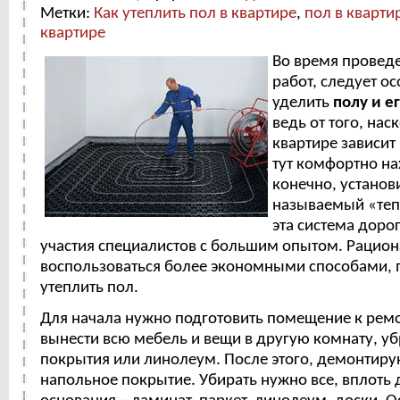
Метки:
Как утеплить пол в квартире
,
пол в кварти
квартире
Во время провед
работ, следует о
уделить
полу и е
ведь от того, нас
квартире зависит 
тут комфортно на
конечно, установи
называемый «теп
эта система доро
участия специалистов с большим опытом. Рацио
воспользоваться более экономными способами
утеплить пол.
Для начала нужно подготовить помещение к рем
вынести всю мебель и вещи в другую комнату, у
покрытия или линолеум. После этого, демонтиру
напольное покрытие. Убирать нужно все, вплоть 