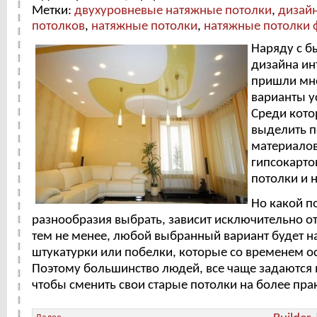
Метки:
двухуровневые натяжные потолки
,
дизай
потолков
,
натяжные потолки
,
натяжные потолки 
Наряду с б
дизайна ин
пришли мн
варианты у
Среди кот
выделить п
материалов
гипсокарто
потолки и 
Но какой по
разнообразия выбрать, зависит исключительно от 
тем не менее, любой выбранный вариант будет 
штукатурки или побелки, которые со временем о
Поэтому большинство людей, все чаще задаются 
чтобы сменить свои старые потолки на более пра