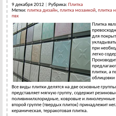
9 декабря 2012
|
Рубрика:
Плитка
Метки:
плитка дизайн
,
плитка мозаикой
,
плитка 
пвх
Плитка явл
превосход
для покрыт
укладывать
при необхо
легко содер
Производит
предлагаю
плитки, а 
облицовки 
Все виды плитки делятся на две основные группы
представляет мягкую группу, содержит резиновы
поливинилхлоридные, ковровые и линолеумные 
второй группе (твердых плиток) принадлежит не
керамическая, терракотовая плитка.