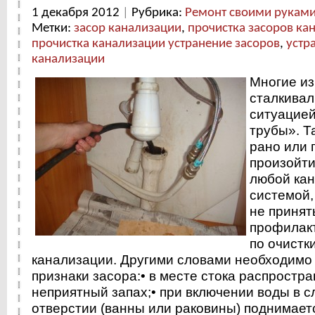
1 декабря 2012
|
Рубрика:
Ремонт своими рукам
Метки:
засор канализации
,
прочистка засоров ка
прочистка канализации устранение засоров
,
устр
канализации
Многие из
сталкивал
ситуацией
трубы». Т
рано или 
произойти
любой ка
системой,
не принят
профилак
по очистк
канализации.
Другими словами необходимо
признаки засора:
• в месте стока распростра
неприятный запах;
• при включении воды в 
отверстии (ванны или раковины) поднимает