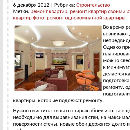
6 декабря 2012
|
Рубрика:
Строительство
Метки:
ремонт квартир
,
ремонт квартир cвоими 
квартир фото
,
ремонт однокомнатной квартиры
Во время р
возникают
непредвиде
Однако пр
планирова
можно свес
к минимуму
делается к
подготовка
ремонту, 
подготавли
квартиры, которые подлежат ремонту.
Нужно очистить стены от старых обоев и отстающ
необходимо для выравнивания стен, на максима
поверхности стены, новые обои держатся долго и