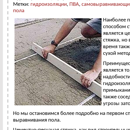
Метки:
гидроизоляции
,
ПВА
,
самовыравнивающи
пола
Наиболее 
способом с
является ц
стяжка, но
время такж
сухой мето
Преимущес
является то
надобности
гидроизоля
примыкания
также сосе
угрозы зат
Но мы остановимся более подробно на первом с
выравнивания пола.