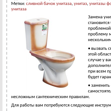
Метки:
сливной бачок унитаза
,
унитаз
,
унитазы ф
унитаза
Замена уни
становится
проблемой.
проблему 
нескольким
• вызвать 
этой област
случае у ва
дополнител
при всем пр
будет гаран
• заменить 
самостояте
несложным сантехническим правилам.
Для работы вам потребуются следующие инстру