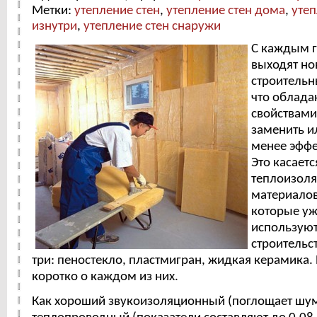
Метки:
утепление стен
,
утепление стен дома
,
утеп
изнутри
,
утепление стен снаружи
С каждым 
выходят но
строительн
что облад
свойствами
заменить и
менее эффе
Это касаетс
теплоизол
материалов
которые уж
используют
строительст
три: пеностекло, пластмигран, жидкая керамика.
коротко о каждом из них.
Как хороший звукоизоляционный (поглощает шум