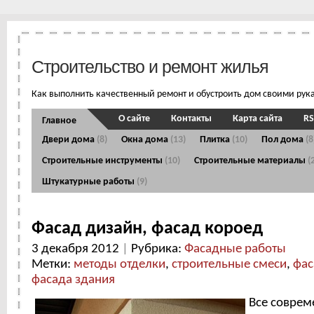
Строительство и ремонт жилья
Как выполнить качественный ремонт и обустроить дом своими рук
О сайте
Контакты
Карта сайта
RS
Главное
Двери дома
(8)
Окна дома
(13)
Плитка
(10)
Пол дома
(8
Строительные инструменты
(10)
Строительные материалы
(
Штукатурные работы
(9)
Фасад дизайн, фасад короед
3 декабря 2012
|
Рубрика:
Фасадные работы
Метки:
методы отделки
,
строительные смеси
,
фас
фасада здания
Все совре