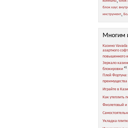
комнаты
блок 
1
блок хаус внут
инструмент
Бо
1
Многим 
Казино Vavada
азартного соф
повышенного 
Зеркало казин
41
блокировки
Плей Фортуна:
преимущества 
Играйте в Каз
Как утеплить п
Фиолетовый и 
Самостоятельн
Укладка плитки