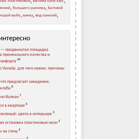
хаус пластиковый
вагонка блок хаус
1
1
ренний
большого размера
Бытовой
1
1
льшой выбо
ванна
вид панелей
1
1
1
интересно
 — продвинутая площадка
та премиального качества и
49
комфорта
о Vavada: для чего нужно, причины
 что предлагает заведение,
8
клуба
7
ино Вулкан
6
ол в квартире
3
зеленый: цвета в интерьере
3
ая установка пластиковых окон
3
 на стену
3