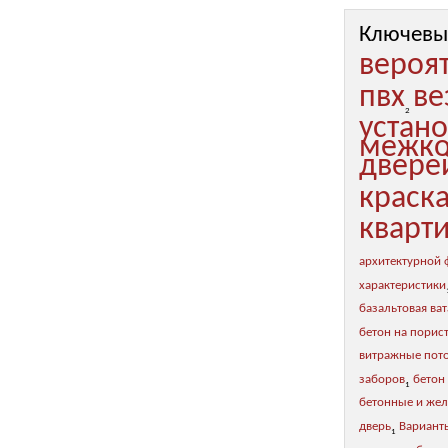
Ключевы
вероя
пвх
ве
2
устан
межко
двере
краск
кварт
архитектурной
характеристики
базальтовая ват
бетон на порис
витражные пот
заборов
бетон
1
бетонные и же
дверь
Вариант
1