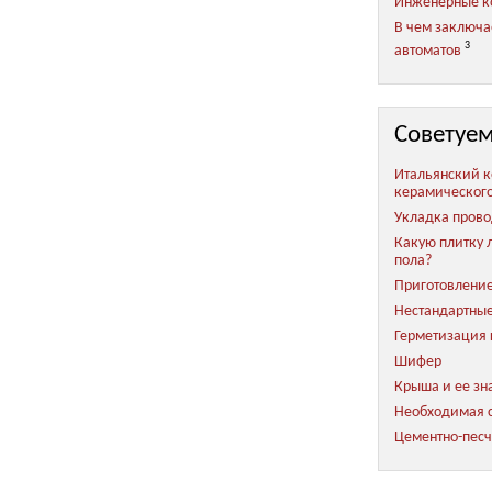
Инженерные 
В чем заключа
3
автоматов
Советуем
Итальянский к
керамическог
Укладка прово
Какую плитку 
пола?
Приготовление
Нестандартные
Герметизация ш
Шифер
Крыша и ее зн
Необходимая с
Цементно-песч