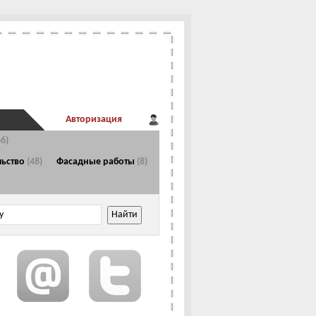
Авторизация
66)
Главная страница
льство
(48)
Фасадные работы
(8)