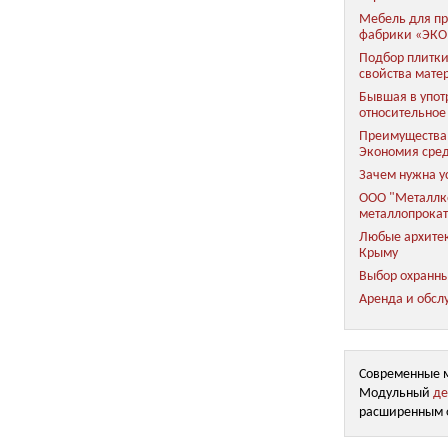
Мебель для пр
фабрики «ЭКО
Подбор плитки
свойства мате
Бывшая в упот
относительное
Преимущества 
Экономия сред
Зачем нужна у
ООО "Металлко
металлопрока
Любые архитек
Крыму
Выбор охранны
Аренда и обсл
Современные 
Модульный
де
расширенным 