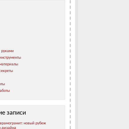
и руками
инструменты
 материалы
секреты
оты
аботы
ие записи
ерамогранит: новый рубеж
о дизайна