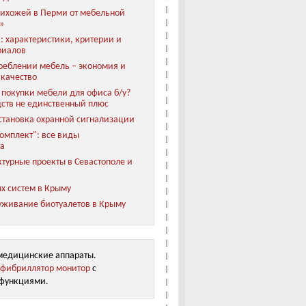
ихожей в Перми от мебельной
»
: характеристики, критерии и
риалов
реблении мебель – экономия и
 качество
покупки мебели для офиса б/у?
ств не единственный плюс
становка охранной сигнализации
мплект": все виды
та
турные проекты в Севастополе и
х систем в Крыму
уживание биотуалетов в Крыму
медицинские аппараты.
фибриллятор монитор
с
функциями.