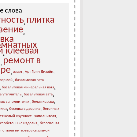
е слова
тность
плитка
2
зение
2
овка
мнатных
й
клеевая
2
а
ремонт в
2
ире
азарт
Арт Грин Дизайн
1
1
2
 формой
базальтовая вата
1
базальтовая минеральная вата
1
1
а утеплитель
базальтовая вата
1
1
тых заполнителях
белая краска
1
1
олки
беседка в дворике
бетонных
1
1
 тяжелый крупность заполнителя
1
лезобетонные изделия
безопасная
1
ы стилей интерьера спальной