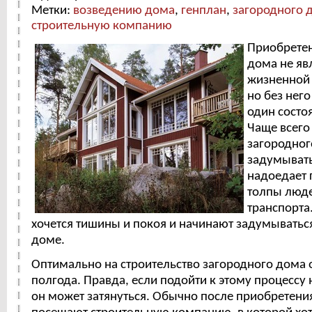
Метки:
возведению дома
,
генплан
,
загородного 
строительную компанию
Приобретен
дома не яв
жизненной
но без него
один состо
Чаще всего
загородног
задумывать
надоедает 
толпы люде
транспорта
хочется тишины и покоя и начинают задумыватьс
доме.
Оптимально на строительство загородного дома 
полгода. Правда, если подойти к этому процессу 
он может затянуться. Обычно после приобретения