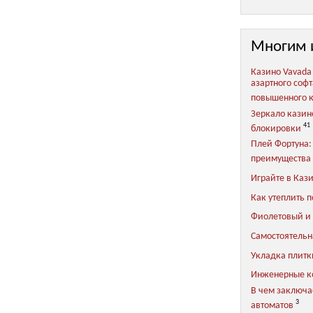
Многим 
Казино Vavada
азартного соф
повышенного 
Зеркало казин
41
блокировки
Плей Фортуна:
преимущества 
Играйте в Каз
Как утеплить п
Фиолетовый и 
Самостоятельн
Укладка плитки
Инженерные 
В чем заключа
3
автоматов