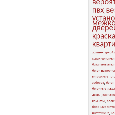
вероя
пвх
ве
2
устан
межко
двере
краск
кварт
архитектурной
характеристики
базальтовая ват
бетон на порис
витражные пот
заборов
бетон
1
бетонные и же
дверь
Вариант
1
комнаты
блок 
1
блок хаус внут
инструмент
Бо
1