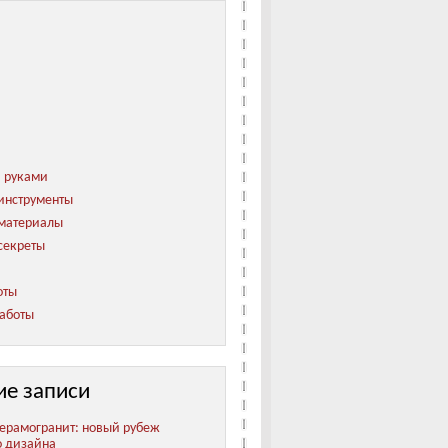
и руками
инструменты
 материалы
секреты
оты
аботы
ие записи
ерамогранит: новый рубеж
о дизайна