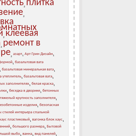
тность
плитка
2
зение
2
овка
мнатных
й
клеевая
2
а
ремонт в
2
ире
азарт
Арт Грин Дизайн
1
1
2
 формой
базальтовая вата
1
базальтовая минеральная вата
1
1
а утеплитель
базальтовая вата
1
1
тых заполнителях
белая краска
1
1
олки
беседка в дворике
бетонных
1
1
 тяжелый крупность заполнителя
1
лезобетонные изделия
безопасная
1
ы стилей интерьера спальной
хаус пластиковый
вагонка блок хаус
1
1
ренний
большого размера
Бытовой
1
1
льшой выбо
ванна
вид панелей
1
1
1