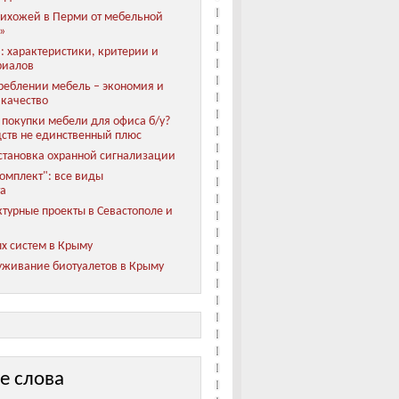
ихожей в Перми от мебельной
»
: характеристики, критерии и
риалов
реблении мебель – экономия и
 качество
покупки мебели для офиса б/у?
ств не единственный плюс
становка охранной сигнализации
мплект": все виды
та
турные проекты в Севастополе и
х систем в Крыму
уживание биотуалетов в Крыму
е слова