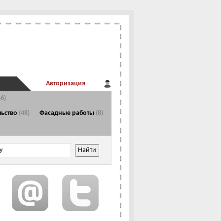
Авторизация
66)
Главная страница
льство
(48)
Фасадные работы
(8)