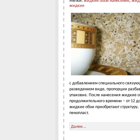
Метки:
жидкие обои нанесение
,
жид
жидкие
с добавлением специального связующ
разведенном виде, пропорции разба
упаковке. После нанесения жидкие о
продолжительного времени – от 12 до
жидкие обои приобретают структуру
пенопласт.
Далее...