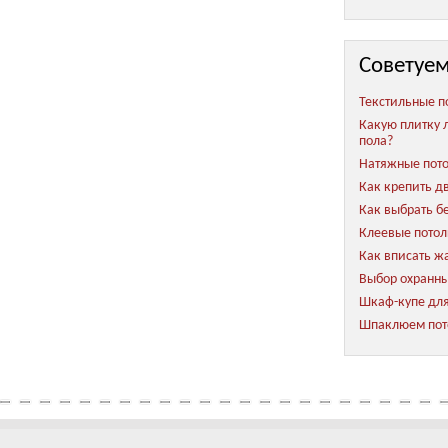
Советуем
Текстильные п
Какую плитку 
пола?
Натяжные пото
Как крепить д
Как выбрать б
Клеевые пото
Как вписать ж
Выбор охранны
Шкаф-купе для
Шпаклюем пот