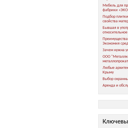
Мебель для пр
фабрики «ЭКО
Подбор плитки
свойства мате
Бывшая в упот
относительное
Преимущества 
Экономия сред
Зачем нужна у
ООО "Металлко
металлопрока
Любые архитек
Крыму
Выбор охранны
Аренда и обсл
Ключевы