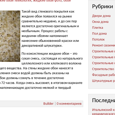
кие обои технология
,
жидкие обои фото
,
обои
Рубрики
Такой вид стенового покрытия как
Двери дома
жидкие обои появился на рынке
сравнительно недавно, и до сих пор
Окна дома
является достаточно оригинальным и
Плитка
необычным. Процесс работы с
Пол дома
жидкими обоями напоминает
Потолок
нанесение обыкновенной краски или
Ремонт своим
декоративной штукатурки.
Строительные 
По консистенции жидкие обои – это
Строительные
сухая смесь, состоящая из натурального
Строительные 
целлюлозного или хлопкового волокна
его вещества. На стены жидкие обои наносят в
Строительство
вления смеси водой должны быть указаны на
Фасадные раб
бои должны сохнуть в течение достаточно
Штукатурные р
 72 часов. Когда смесь высохнет, в итоговом варианте
, напоминающую достаточно мелкий и твердый
Последн
Builder
|
0 комментариев
Итальянский к
керамическог