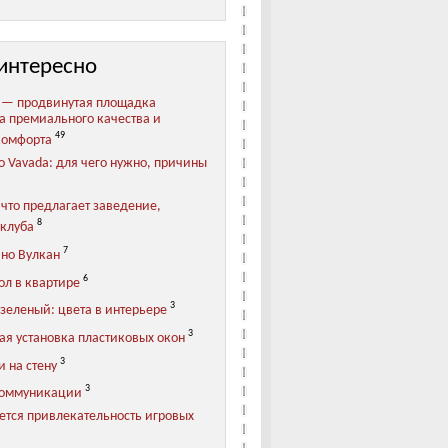
интересно
 — продвинутая площадка
та премиального качества и
49
комфорта
о Vavada: для чего нужно, причины
 что предлагает заведение,
8
клуба
7
ино Вулкан
6
ол в квартире
3
зеленый: цвета в интерьере
3
ая установка пластиковых окон
3
 на стену
3
коммуникации
ется привлекательность игровых