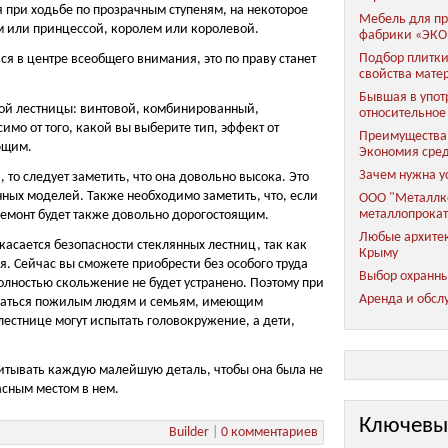
при ходьбе по прозрачным ступеням, на некоторое
Мебель для пр
м или принцессой, королем или королевой.
фабрики «ЭКО
Подбор плитки
ся в центре всеобщего внимания, это по праву станет
свойства мате
Бывшая в упот
ной лестницы: винтовой, комбинированный,
относительное
о от того, какой вы выберите тип, эффект от
Преимущества 
ющим.
Экономия сред
Зачем нужна у
, то следует заметить, что она довольно высока. Это
нных моделей. Также необходимо заметить, что, если
ООО "Металлко
металлопрока
ремонт будет также довольно дорогостоящим.
Любые архитек
асается безопасности стеклянных лестниц, так как
Крыму
я. Сейчас вы сможете приобрести без особого труда
Выбор охранны
олностью скольжение не будет устранено. Поэтому при
Аренда и обсл
уматься пожилым людям и семьям, имеющим
естнице могут испытать головокружение, а дети,
итывать каждую малейшую деталь, чтобы она была не
асным местом в нем.
Ключевы
Builder
|
0 комментариев