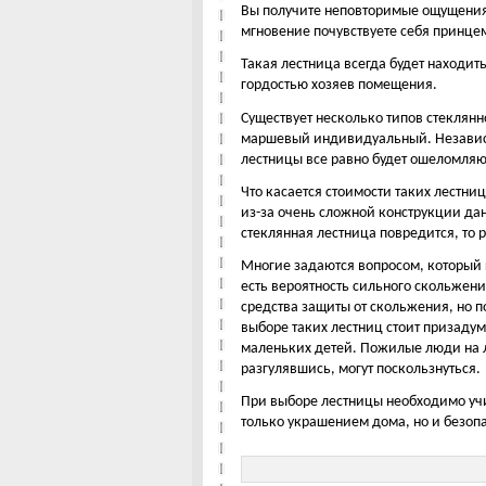
Вы получите неповторимые ощущения 
мгновение почувствуете себя принце
Такая лестница всегда будет находить
гордостью хозяев помещения.
Существует несколько типов стеклян
маршевый индивидуальный. Независим
лестницы все равно будет ошеломля
Что касается стоимости таких лестниц
из-за очень сложной конструкции да
стеклянная лестница повредится, то 
Многие задаются вопросом, который к
есть вероятность сильного скольжени
средства защиты от скольжения, но п
выборе таких лестниц стоит призад
маленьких детей. Пожилые люди на л
разгулявшись, могут поскользнуться.
При выборе лестницы необходимо уч
только украшением дома, но и безоп