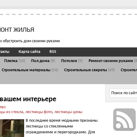
монт жилья
и обустроить дом своими руками
такты
Карта сайта
RSS
Плитка
(10)
Пол дома
(8)
Потолок
(9)
Ремонт своими руками
(
Строительные материалы
(24)
Строительные секреты
(49)
Строите
в вашем интерьере
тво
цы из стекла
,
лестницы фото
,
лестницы цены
В последнее время модными признаны
лестницы со стеклянными
ограждениями и перегородками. Для