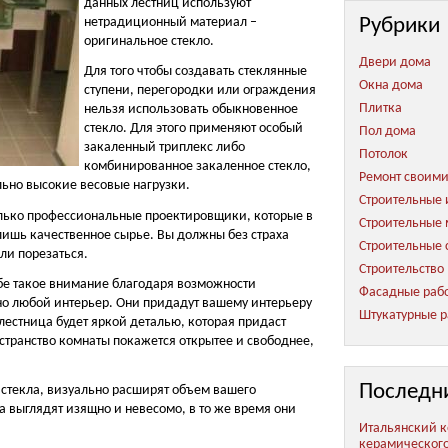
данных лестниц используют
Рубрики
нетрадиционный материал –
оригинальное стекло.
Двери дома
Для того чтобы создавать стеклянные
Окна дома
ступени, перегородки или ограждения
Плитка
нельзя использовать обыкновенное
стекло. Для этого применяют особый
Пол дома
закаленный триплекс либо
Потолок
комбинированное закаленное стекло,
Ремонт своим
ьно высокие весовые нагрузки.
Строительные 
олько профессиональные проектировщики, которые в
Строительные
ишь качественное сырье. Вы должны без страха
Строительные 
или порезаться.
Строительство
бе такое внимание благодаря возможности
Фасадные раб
о любой интерьер. Они придадут вашему интерьеру
Штукатурные р
 лестница будет яркой деталью, которая придаст
транство комнаты покажется открытее и свободнее,
Последн
 стекла, визуально расширят объем вашего
 выглядят изящно и невесомо, в то же время они
Итальянский к
керамическог