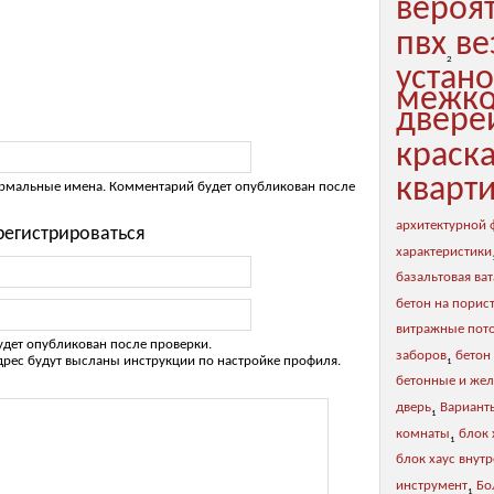
вероя
пвх
ве
2
устан
межко
двере
краск
кварт
рмальные имена. Комментарий будет опубликован после
архитектурной
регистрироваться
характеристики
базальтовая ват
бетон на порис
витражные пот
дет опубликован после проверки.
заборов
бетон
дрес будут высланы инструкции по настройке профиля.
1
бетонные и же
дверь
Вариант
1
комнаты
блок 
1
блок хаус внут
инструмент
Бо
1