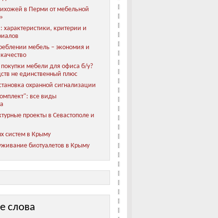
ихожей в Перми от мебельной
»
: характеристики, критерии и
риалов
реблении мебель – экономия и
 качество
покупки мебели для офиса б/у?
ств не единственный плюс
становка охранной сигнализации
мплект": все виды
та
турные проекты в Севастополе и
х систем в Крыму
уживание биотуалетов в Крыму
е слова