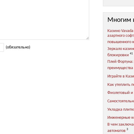
Многим 
Казино Vavada
азартного соф
повышенного 
(обязательно)
Зеркало казин
41
блокировки
Плей Фортуна:
преимущества 
Играйте в Каз
Как утеплить п
Фиолетовый и 
Самостоятельн
Укладка плитки
Инженерные 
В чем заключа
3
автоматов