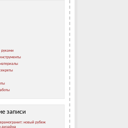
и руками
инструменты
 материалы
секреты
оты
аботы
ие записи
ерамогранит: новый рубеж
о дизайна