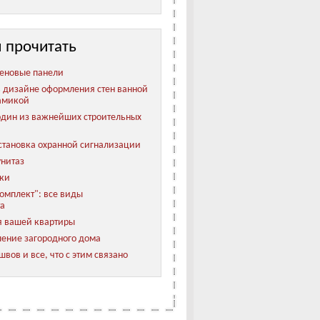
 прочитать
еновые панели
 дизайне оформления стен ванной
амикой
 один из важнейших строительных
становка охранной сигнализации
унитаз
лки
мплект": все виды
та
 вашей квартиры
ление загородного дома
вов и все, что с этим связано