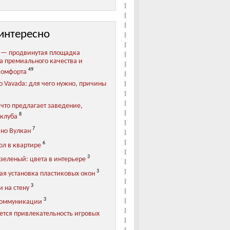
интересно
 — продвинутая площадка
та премиального качества и
49
комфорта
о Vavada: для чего нужно, причины
 что предлагает заведение,
8
клуба
7
ино Вулкан
6
ол в квартире
3
зеленый: цвета в интерьере
3
ая установка пластиковых окон
3
 на стену
3
коммуникации
ется привлекательность игровых