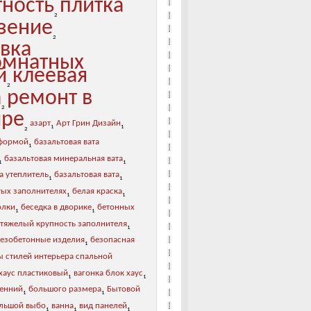
тность
плитка
2
зение
2
овка
мнатных
й
клеевая
2
а
ремонт в
2
ире
азарт
Арт Грин Дизайн
1
1
2
 формой
базальтовая вата
1
базальтовая минеральная вата
1
1
а утеплитель
базальтовая вата
1
1
тых заполнителях
белая краска
1
1
олки
беседка в дворике
бетонных
1
1
 тяжелый крупность заполнителя
1
лезобетонные изделия
безопасная
1
ы стилей интерьера спальной
хаус пластиковый
вагонка блок хаус
1
1
ренний
большого размера
Бытовой
1
1
льшой выбо
ванна
вид панелей
1
1
1