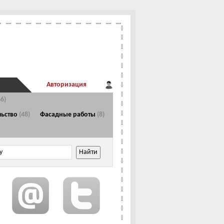
Авторизация
66)
Главная страница
льство
(48)
Фасадные работы
(8)