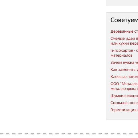
Советуем
Деревянные ст
Смелые идеи в
или кухни кер
Гипсокартон -
материалов
Зачем нужна у
Как заменить 
Клеевые пото
ООО "Металлко
металлопрока
Шумоизоляция
Стильное отоп
Герметизация ш