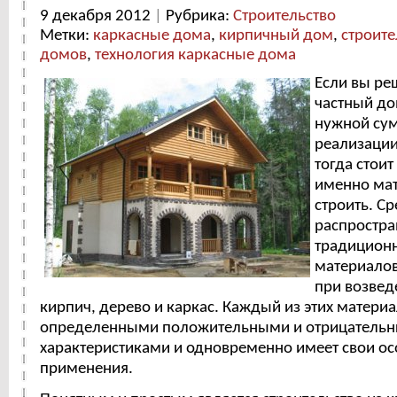
9 декабря 2012
|
Рубрика:
Строительство
Метки:
каркасные дома
,
кирпичный дом
,
строите
домов
,
технология каркасные дома
Если вы ре
частный до
нужной сум
реализации
тогда стоит
именно мат
строить. С
распростра
традицион
материалов
при возвед
кирпич, дерево и каркас. Каждый из этих матери
определенными положительными и отрицатель
характеристиками и одновременно имеет свои о
применения.