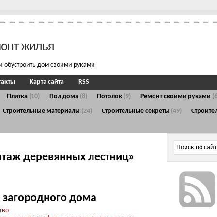
монт жилья
и обустроить дом своими руками
такты
Карта сайта
RSS
Плитка
(10)
Пол дома
(8)
Потолок
(9)
Ремонт своими руками
(
Строительные материалы
(24)
Строительные секреты
(49)
Строите
нтаж деревянных лестниц»
 загородного дома
тво