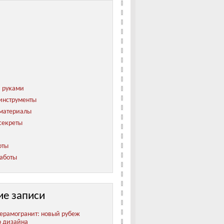
и руками
инструменты
 материалы
секреты
оты
аботы
ие записи
ерамогранит: новый рубеж
о дизайна