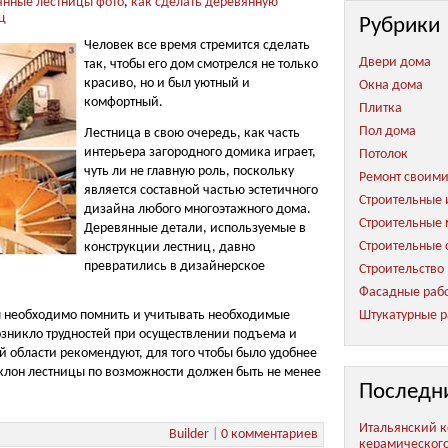
янные лестницы фото
,
как сделать деревянную
ц
Рубрики
Человек все время стремится сделать
Двери дома
так, чтобы его дом смотрелся не только
красиво, но и был уютный и
Окна дома
комфортный.
Плитка
Пол дома
Лестница в свою очередь, как часть
интерьера загородного домика играет,
Потолок
чуть ли не главную роль, поскольку
Ремонт своим
является составной частью эстетичного
Строительные 
дизайна любого многоэтажного дома.
Строительные
Деревянные детали, используемые в
Строительные 
конструкции лестниц, давно
превратились в дизайнерское
Строительство
Фасадные раб
ы необходимо помнить и учитывать необходимые
Штукатурные р
озникло трудностей при осуществлении подъема и
ой области рекомендуют, для того чтобы было удобнее
аклон лестницы по возможности должен быть не менее
Последн
Итальянский к
Builder
|
0 комментариев
керамическог