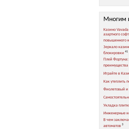
Многим 
Казино Vavada
азартного соф
повышенного 
Зеркало казин
41
блокировки
Плей Фортуна:
преимущества 
Играйте в Каз
Как утеплить п
Фиолетовый и 
Самостоятельн
Укладка плитки
Инженерные 
В чем заключа
3
автоматов