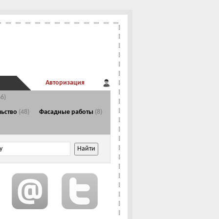
Авторизация
66)
Главная страница
льство
(48)
Фасадные работы
(8)