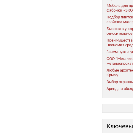
Мебель для пр
фабрики «ЭКО
Подбор плитки
свойства мате
Бывшая в упот
относительное
Преимущества 
Экономия сред
Зачем нужна у
ООО "Металлко
металлопрока
Любые архитек
Крыму
Выбор охранны
Аренда и обсл
Ключевы