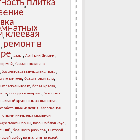
тность
плитка
2
зение
2
овка
мнатных
й
клеевая
2
а
ремонт в
2
ире
азарт
Арт Грин Дизайн
1
1
2
 формой
базальтовая вата
1
базальтовая минеральная вата
1
1
а утеплитель
базальтовая вата
1
1
тых заполнителях
белая краска
1
1
олки
беседка в дворике
бетонных
1
1
 тяжелый крупность заполнителя
1
лезобетонные изделия
безопасная
1
ы стилей интерьера спальной
хаус пластиковый
вагонка блок хаус
1
1
ренний
большого размера
Бытовой
1
1
льшой выбо
ванна
вид панелей
1
1
1