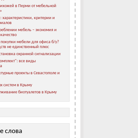
ихожей в Перми от мебельной
»
: характеристики, критерии и
риалов
реблении мебель – экономия и
 качество
покупки мебели для офиса б/у?
ств не единственный плюс
становка охранной сигнализации
мплект": все виды
та
турные проекты в Севастополе и
х систем в Крыму
уживание биотуалетов в Крыму
е слова