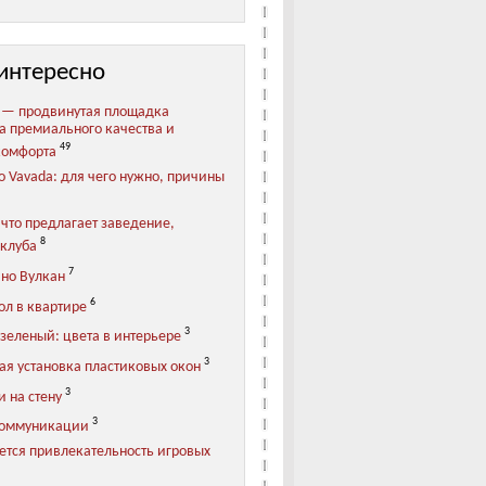
интересно
 — продвинутая площадка
та премиального качества и
49
комфорта
о Vavada: для чего нужно, причины
 что предлагает заведение,
8
клуба
7
ино Вулкан
6
ол в квартире
3
зеленый: цвета в интерьере
3
ая установка пластиковых окон
3
 на стену
3
коммуникации
ется привлекательность игровых