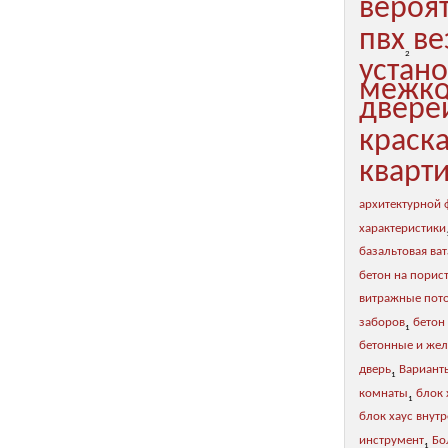
вероя
пвх
ве
2
устан
межко
двере
краск
кварт
архитектурной
характеристики
базальтовая ват
бетон на порис
витражные пот
заборов
бетон
1
бетонные и же
дверь
Вариант
1
комнаты
блок 
1
блок хаус внут
инструмент
Бо
1