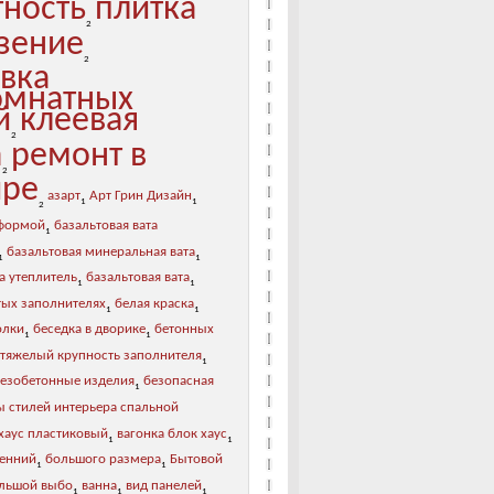
тность
плитка
2
зение
2
овка
мнатных
й
клеевая
2
а
ремонт в
2
ире
азарт
Арт Грин Дизайн
1
1
2
 формой
базальтовая вата
1
базальтовая минеральная вата
1
1
а утеплитель
базальтовая вата
1
1
тых заполнителях
белая краска
1
1
олки
беседка в дворике
бетонных
1
1
 тяжелый крупность заполнителя
1
лезобетонные изделия
безопасная
1
ы стилей интерьера спальной
хаус пластиковый
вагонка блок хаус
1
1
ренний
большого размера
Бытовой
1
1
льшой выбо
ванна
вид панелей
1
1
1