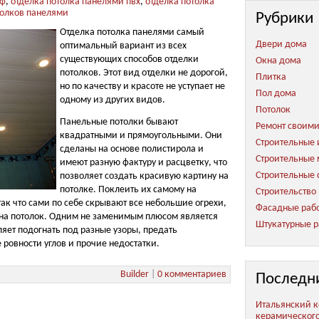
дф
,
отделка потолка панелями пвх
,
отделка потолка
толков панелями
Рубрики
Отделка потолка панелями самый
Двери дома
оптимальный вариант из всех
существующих способов отделки
Окна дома
потолков. Этот вид отделки не дорогой,
Плитка
но по качеству и красоте не уступает не
Пол дома
одному из других видов.
Потолок
Панельные потолки бывают
Ремонт своим
квадратными и прямоугольными. Они
Строительные 
сделаны на основе полистирола и
Строительные
имеют разную фактуру и расцветку, что
Строительные 
позволяет создать красивую картину на
потолке. Поклеить их самому на
Строительство
так что сами по себе скрывают все небольшие огрехи,
Фасадные раб
 на потолок. Одним не заменимым плюсом является
Штукатурные р
ляет подогнать под разные узоры, предать
 ровности углов и прочие недостатки.
Builder
|
0 комментариев
Последн
Итальянский к
керамическог