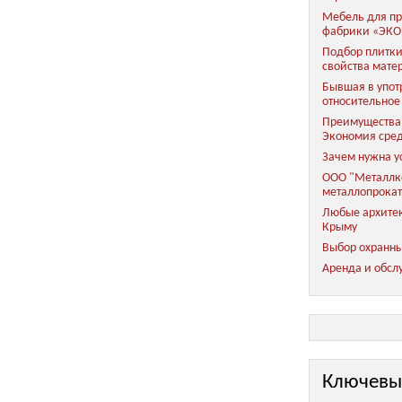
Мебель для пр
фабрики «ЭКО
Подбор плитки
свойства мате
Бывшая в упот
относительное
Преимущества 
Экономия сред
Зачем нужна у
ООО "Металлко
металлопрока
Любые архитек
Крыму
Выбор охранны
Аренда и обсл
Ключевы