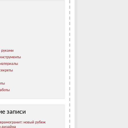
и руками
инструменты
 материалы
секреты
оты
аботы
ие записи
ерамогранит: новый рубеж
о дизайна