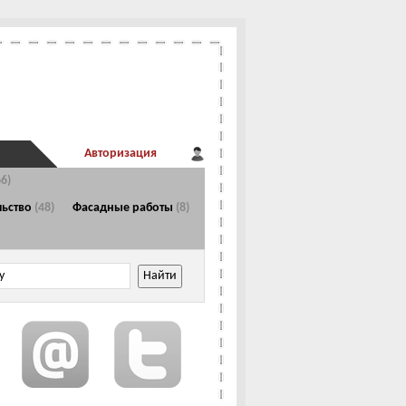
Авторизация
66)
Главная страница
льство
(48)
Фасадные работы
(8)