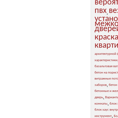
вероя
пвх
ве
2
устан
межко
двере
краск
кварт
архитектурной
характеристики
базальтовая ват
бетон на порис
витражные пот
заборов
бетон
1
бетонные и же
дверь
Вариант
1
комнаты
блок 
1
блок хаус внут
инструмент
Бо
1