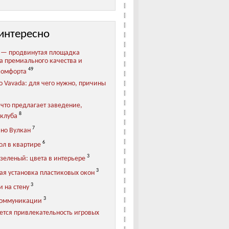
интересно
 — продвинутая площадка
та премиального качества и
49
комфорта
о Vavada: для чего нужно, причины
 что предлагает заведение,
8
клуба
7
ино Вулкан
6
ол в квартире
3
зеленый: цвета в интерьере
3
ая установка пластиковых окон
3
 на стену
3
коммуникации
ется привлекательность игровых