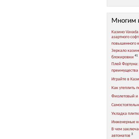
Многим 
Казино Vavada
азартного соф
повышенного 
Зеркало казин
41
блокировки
Плей Фортуна:
преимущества 
Играйте в Каз
Как утеплить п
Фиолетовый и 
Самостоятельн
Укладка плитки
Инженерные 
В чем заключа
3
автоматов