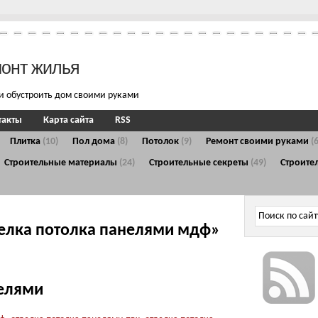
монт жилья
и обустроить дом своими руками
такты
Карта сайта
RSS
Плитка
(10)
Пол дома
(8)
Потолок
(9)
Ремонт своими руками
(
Строительные материалы
(24)
Строительные секреты
(49)
Строите
делка потолка панелями мдф»
нелями