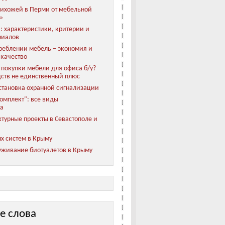
ихожей в Перми от мебельной
»
: характеристики, критерии и
риалов
реблении мебель – экономия и
 качество
покупки мебели для офиса б/у?
ств не единственный плюс
становка охранной сигнализации
мплект": все виды
та
турные проекты в Севастополе и
х систем в Крыму
уживание биотуалетов в Крыму
е слова