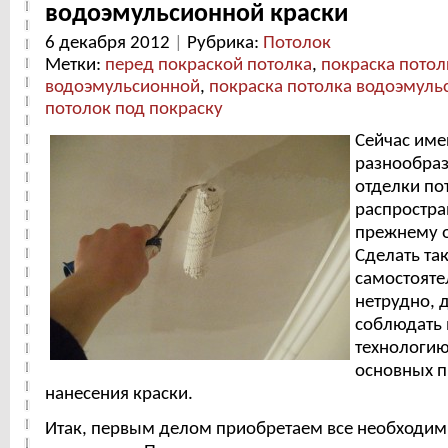
водоэмульсионной краски
6 декабря 2012
|
Рубрика:
Потолок
Метки:
перед покраской потолка
,
покраска потол
водоэмульсионной
,
покраска потолка водоэмуль
потолок под покраску
Сейчас име
разнообра
отделки по
распростра
прежнему о
Сделать та
самостояте
нетрудно, 
соблюдать
технологию
основных 
нанесения краски.
Итак, первым делом приобретаем все необходим