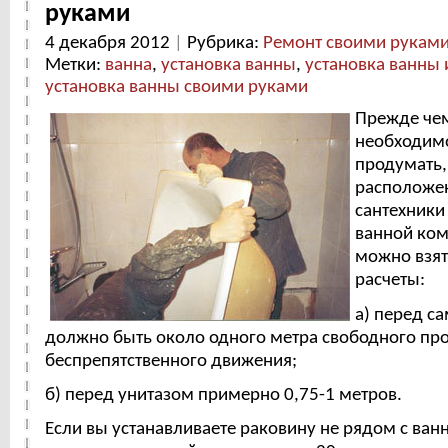
руками
4 декабря 2012
|
Рубрика:
Ремонт своими рукам
Метки:
ванна
,
установка ванны
,
установка ванны 
установка ванны своими руками
Прежде чем
необходимо
продумать,
расположен
сантехники
ванной ком
можно взя
расчеты:
а) перед с
должно быть около одного метра свободного про
беспрепятственного движения;
б) перед унитазом примерно 0,75-1 метров.
Если вы устанавливаете раковину не рядом с ванн