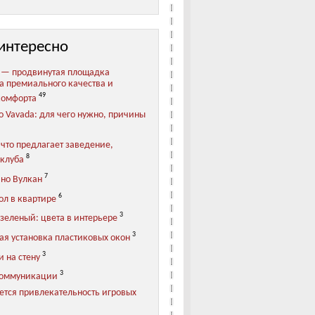
интересно
 — продвинутая площадка
та премиального качества и
49
комфорта
о Vavada: для чего нужно, причины
 что предлагает заведение,
8
клуба
7
ино Вулкан
6
ол в квартире
3
зеленый: цвета в интерьере
3
ая установка пластиковых окон
3
 на стену
3
коммуникации
ется привлекательность игровых