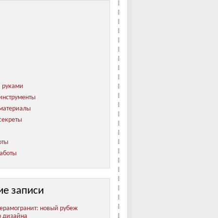
и руками
инструменты
 материалы
секреты
оты
аботы
ие записи
ерамогранит: новый рубеж
о дизайна