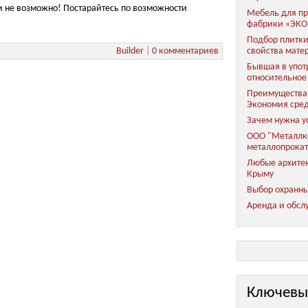
и не возможно! Постарайтесь по возможности
Мебель для пр
фабрики «ЭКО
Подбор плитки
Builder
|
0 комментариев
свойства мате
Бывшая в упот
относительное
Преимущества 
Экономия сред
Зачем нужна у
ООО "Металлко
металлопрока
Любые архитек
Крыму
Выбор охранны
Аренда и обсл
Ключевы