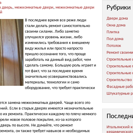
а
Рубрики
ю дверь
,
межкомнатные двери
,
межкомнатные двери
ей
Двери дома
В последнее время все реже люди
Окна дома
стали делать ремонт самостоятельно
своими силами. Либо заметно
Плитка
улучшился уровень жизни, либо
Пол дома
изменились требования к внешнему
Потолок
виду жилья или просто напросто
Ремонт своим
пришло осознание того, что проще
Строительные 
заработать на данный вид работ, чем
сделать самому. Большую роль играет и
Строительные
тот факт, что за последнее время
Строительные 
значительно усовершенствовались
Строительство
материалы, технологии и само
Фасадные раб
оборудование, что требует практически
Штукатурные р
ется замена межкомнатных дверей. Чаще всего это
ений. Если в старых дверях имеются незначительные
но их ремонта. Практически каждому по плечу немного
Последн
рели новое половое покрытие, из-за которого
 дверь по высоте. Не думайте, что ремонт
Итальянский к
ремонта, он также требует навыков и необходимых
керамическог