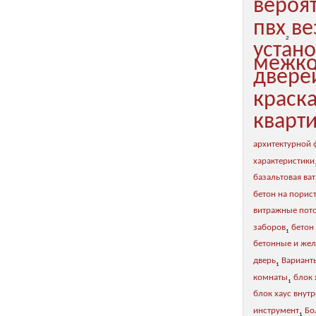
вероя
пвх
ве
2
устан
межко
двере
краск
кварт
архитектурной
характеристики
базальтовая ват
бетон на порис
витражные пот
заборов
бетон
1
бетонные и же
дверь
Вариант
1
комнаты
блок 
1
блок хаус внут
инструмент
Бо
1