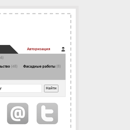
Авторизация
66)
Главная страница
льство
(48)
Фасадные работы
(8)