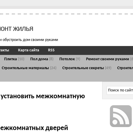
монт жилья
и обустроить дом своими руками
такты
Карта сайта
RSS
Плитка
(10)
Пол дома
(8)
Потолок
(9)
Ремонт своими руками
(
Строительные материалы
(24)
Строительные секреты
(49)
Строите
к установить межкомнатную
 межкомнатных дверей