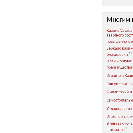
Многим 
Казино Vavada
азартного соф
повышенного 
Зеркало казин
41
блокировки
Плей Фортуна:
преимущества 
Играйте в Каз
Как утеплить п
Фиолетовый и 
Самостоятельн
Укладка плитки
Инженерные 
В чем заключа
3
автоматов