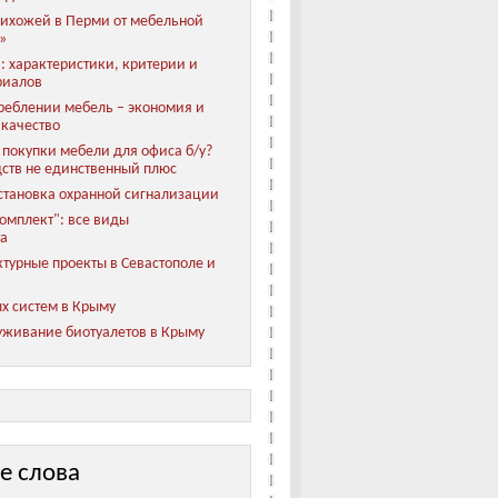
ихожей в Перми от мебельной
»
: характеристики, критерии и
риалов
реблении мебель – экономия и
 качество
покупки мебели для офиса б/у?
ств не единственный плюс
становка охранной сигнализации
мплект": все виды
та
турные проекты в Севастополе и
х систем в Крыму
уживание биотуалетов в Крыму
е слова