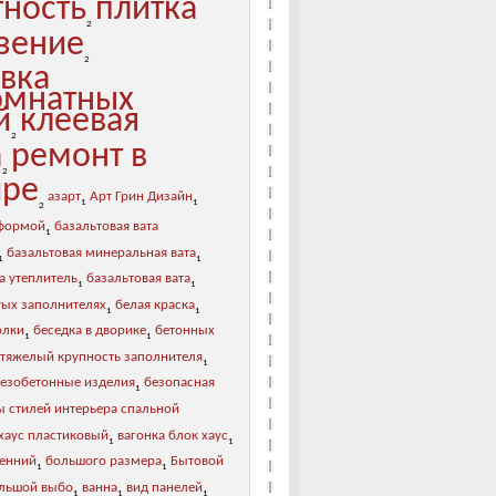
тность
плитка
2
зение
2
овка
мнатных
й
клеевая
2
а
ремонт в
2
ире
азарт
Арт Грин Дизайн
1
1
2
 формой
базальтовая вата
1
базальтовая минеральная вата
1
1
а утеплитель
базальтовая вата
1
1
тых заполнителях
белая краска
1
1
олки
беседка в дворике
бетонных
1
1
 тяжелый крупность заполнителя
1
лезобетонные изделия
безопасная
1
ы стилей интерьера спальной
хаус пластиковый
вагонка блок хаус
1
1
ренний
большого размера
Бытовой
1
1
льшой выбо
ванна
вид панелей
1
1
1