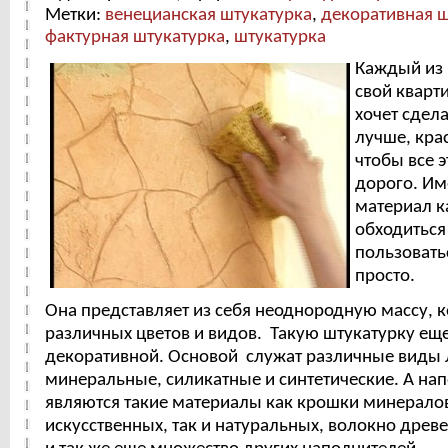
Метки:
венецианская штукатурка
,
декоративная ш
фактурная штукатурка
,
штукатурка
Каждый из 
свой кварт
хочет сдел
лучше, крас
чтобы все 
дорого. Им
материал к
обходиться
пользовать
просто.
Она представляет из себя неоднородную массу, 
различных цветов и видов. Такую штукатурку е
декоративной. Основой служат различные виды 
минеральные, силикатные и синтетические. А н
являются такие материалы как крошки минералов
искусственных, так и натуральных, волокно древе